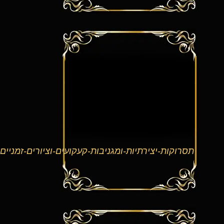
קות-יצירתיות-ומגניבות-קעקועים-וציורים-זמניים-לבר-מצווה