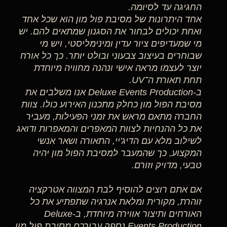
החגיגה עד לסיומה.
אחד היתרונות של מסיבת פול מון הוא שכל אחד
ואחת יכולים לבחור את הסגנון שמתאים להם. יש
מי שמעדיפים ציור עדין ומינימליסטי, ויש מי
שבוחרים בעיצוב צבעוני ובולט יותר. כך כל אורח
יוצר לעצמו מראה אישי ונהנה מחוויה מיוחדת
תחת תאורת ה־UV.
ב-Deluxe Events Production אנו משלבים את
מסיבת הפול מון כחלק מתכנון האירוע כולו. צוות
החברה מתאם מראש את זמני הפעילות, מעביר
את כל ההנחיות לצוות המאפרים והמאפרות ודואג
לשילוב מלא עם הדיג'יי, התאורה ושאר אנשי
המקצוע, כך שהמעבר למסיבת הפול מון יהיה
טבעי, מדויק וזורם.
אם אתם רוצים להוסיף לבת המצווה אטרקציה
זוהרת, מקורית ומלאת אנרגיה שתפתיע את כל
האורחים ותיצור אווירה מיוחדת, ב-Deluxe
Events Production נספק עבורכם מסיבת פול מון