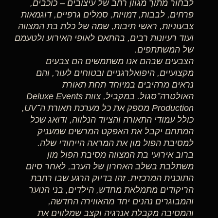
לבחור מתוך מגוון רחב של עיצובים – כוכבים,
פרחים, לבבות, דמויות, סמלים גרפיים, דוגמאות
צבעוניות, ראשי תיבות, שמה של כלת בת המצווה
ועוד רעיונות רבים, בהתאם לאופי האירוע ולטעמם
של המשתתפים.
הצבעים שבהם אנו משתמשים הם צבעים
מקצועיים, היפואלרגניים ובטוחים לעור, והם
נראים מרהיבים במיוחד תחת תאורת
האולטרה־סגול. במקביל, צוות Deluxe Events
Production מספק את כל מערכת תאורת ה־UV,
כולל עמודי התאורה והציוד הנלווה, ודואג שכל
המתחם יקבל את האפקט המרשים שמעניק
למסיבת הפול מון את המראה הייחודי שלה.
ברוב אירועי בת המצווה מסיבת הפול מון
משתלבת בשלב האחרון של הערב, לאחר סיום
התוכנית המרכזית. זהו בדיוק הרגע שבו רחבת
הריקודים מתמלאת מחדש, הילדים, בני הנוער
והמבוגרים נהנים יחד מהאווירה החדשה,
והמסיבה מקבלת אנרגיה וקצב שמלווים את