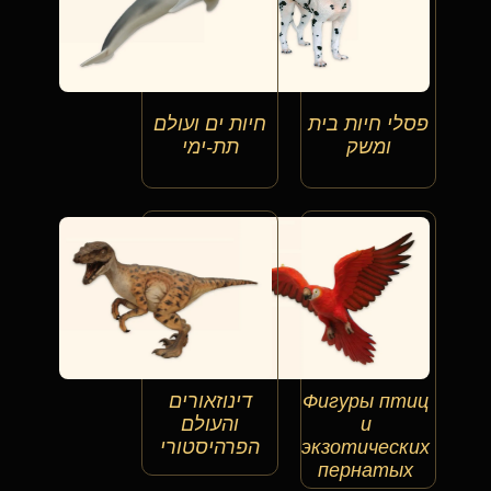
פסלי חיות בית
חיות ים ועולם
ומשק
תת-ימי
Фигуры птиц
דינוזאורים
и
והעולם
экзотических
הפרהיסטורי
пернатых