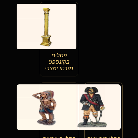
פסלים
בקונספט
מזרחי ומצרי