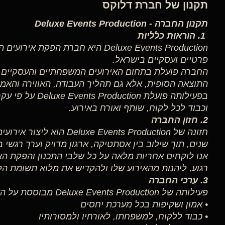
תקנון של חברת דלוקס
תקנון החברה - Deluxe Events Production
1. הוראות כלליות
Deluxe Events Production היא חברת הפק
פרטיים ועסקיים בישראל.
החברה פועלת בתחום האירועים המשפחתיים והעסקיים,
התוצאה הסופית, אלא גם תהליך העבודה, האווירה והאמון
בפעילותה פועלת ction
וכבוד לכל לקוח, שותף ואורח באירוע.
2. חזון החברה
חזונה של luxe Events Production
שנים, תוך שילוב בין אסתטיקה, ארגון מדויק וערך רגשי ב
אנו לוקחים אחריות מלאה על כל שלבי התכנון והפקת האי
רגוע, ליהנות מהאירוע שלו ולהקדיש את מלוא תשומת ה
3. ערכי החברה
פעילותה של Deluxe Events Production מבוססת על הערכים הבאים:
• אמון ושקיפות בכל מערכת יחסים
• כבוד ללקוח, למשפחתו, לאורחיו ולמסורותיו