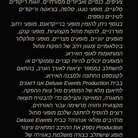
צעיפים, כנפיים ואביזרים מסורתיים, זוגות ריקודים
סלוניים, מופעי טנגו, סלסה, בצ'אטה וריקודים
לטיניים נוספים.
בנוסף ניתן להזמין מופעי ברייקדאנס, מופעי רחוב
מודרניים, להקות מחול מקצועיות, מופעי קנקן,
מופעים יווניים, מופעים מצריים, מופעי פולקלור
בינלאומיים ומגוון רחב של הפקות מחול
המותאמות לאופי האירוע.
המופעים יכולים להיות קצרים וממוקדים או
להשתלב במספר יציאות לאורך הערב, בהתאם
לקונספט החתונה ולמבנה האירוע.
בבית Deluxe Events Production אנו דואגים
לתיאום מלא של המופעים מול צוות ההפקה,
התאורה, המוזיקה והצילום כדי להבטיח תוצאה
מקצועית וחוויה מרשימה עבור האורחים.
רוצים להוסיף לחתונה שלכם מופעי מחול
מרהיבים ומלאי אנרגיה? בבית Deluxe Events
Production נספק את ההרכב המתאים וניצור
מופע שישתלב בצורה מושלמת באווירה של