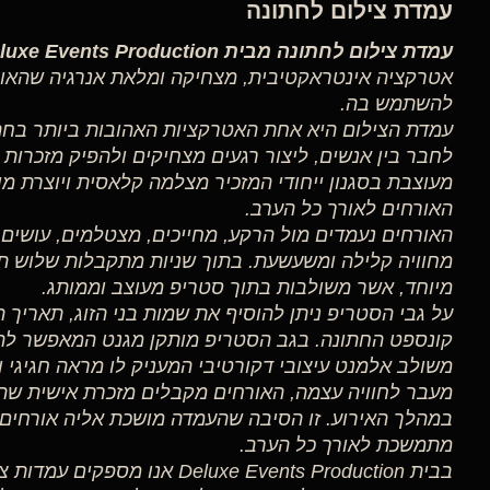
עמדת צילום לחתונה
עמדת צילום לחתונה מבית Deluxe Events Production
אטרקציה אינטראקטיבית, מצחיקה ומלאת אנרגיה שהאו
להשתמש בה.
עמדת הצילום היא אחת האטרקציות האהובות ביותר בחתו
לחבר בין אנשים, ליצור רגעים מצחיקים ולהפיק מזכרות
מעוצבת בסגנון ייחודי המזכיר מצלמה קלאסית ויוצרת מ
האורחים לאורך כל הערב.
האורחים נעמדים מול הרקע, מחייכים, מצטלמים, עושים 
מחוויה קלילה ומשעשעת. בתוך שניות מתקבלות שלוש ת
מיוחד, אשר משולבות בתוך סטריפ מעוצב וממותג.
על גבי הסטריפ ניתן להוסיף את שמות בני הזוג, תאריך ה
קונספט החתונה. בגב הסטריפ מותקן מגנט המאפשר להצ
משולב אלמנט עיצובי דקורטיבי המעניק לו מראה חגיגי ו
מעבר לחוויה עצמה, האורחים מקבלים מזכרת אישית שה
במהלך האירוע. זו הסיבה שהעמדה מושכת אליה אורחים מ
מתמשכת לאורך כל הערב.
בבית Deluxe Events Production אנו מ