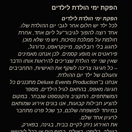
הפקת ימי הולדת לילדים
הפקת ימי הולדת לילדים
לכל ילד יש חלום אחר לגבי יום ההולדת שלו.
אחד רוצה להפוך לגיבור־על ליום אחד, אחרת
חולמת על ממלכת נסיכות, ויש מי שלא מוכן
לחגוג בלי רובלוקס, מיינקראפט, כדורגל,
פיראטים או מופע קסמים. לכן אנחנו מאמינים
שאין שני ימי הולדת שצריכים להיראות אותו הדבר
– כל חגיגה צריכה לשקף את האישיות, התחביבים
והעולם של ילד יום ההולדת.
אנחנו ב־Deluxe Events Production מתכננים כל
חגיגה מאפס, בהתאם לגיל הילדים, מספר
המשתתפים, התקציב והקונספט שנבחר. במקום
להציע חבילות קבועות, אנו בונים אירוע שמותאם
במיוחד למשפחה שלכם, כך שכל פרט מתחבר
לרעיון אחד שלם.
את האירוע ניתן לקיים בבית, בגינה, בפארק,
בווילה, בלופט, באולם, בחוף הים או בכל לוקיישן