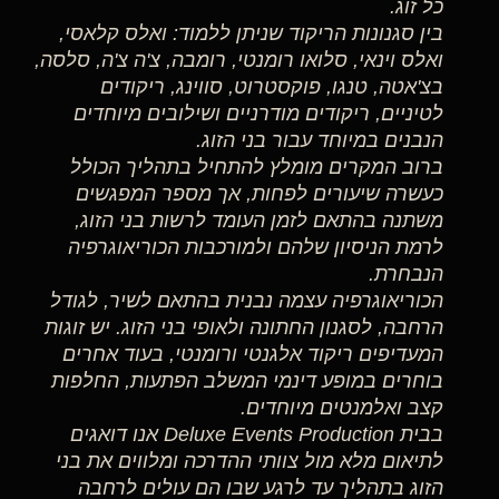
כל זוג.
בין סגנונות הריקוד שניתן ללמוד: ואלס קלאסי,
ואלס וינאי, סלואו רומנטי, רומבה, צ'ה צ'ה, סלסה,
בצ'אטה, טנגו, פוקסטרוט, סווינג, ריקודים
לטיניים, ריקודים מודרניים ושילובים מיוחדים
הנבנים במיוחד עבור בני הזוג.
ברוב המקרים מומלץ להתחיל בתהליך הכולל
כעשרה שיעורים לפחות, אך מספר המפגשים
משתנה בהתאם לזמן העומד לרשות בני הזוג,
לרמת הניסיון שלהם ולמורכבות הכוריאוגרפיה
הנבחרת.
הכוריאוגרפיה עצמה נבנית בהתאם לשיר, לגודל
הרחבה, לסגנון החתונה ולאופי בני הזוג. יש זוגות
המעדיפים ריקוד אלגנטי ורומנטי, בעוד אחרים
בוחרים במופע דינמי המשלב הפתעות, החלפות
קצב ואלמנטים מיוחדים.
בבית Deluxe Events Production אנו דואגים
לתיאום מלא מול צוותי ההדרכה ומלווים את בני
הזוג בתהליך עד לרגע שבו הם עולים לרחבה